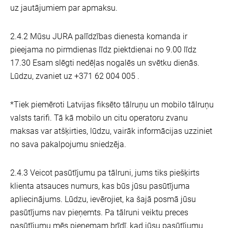
uz jautājumiem par apmaksu.
2.4.2 Mūsu JURA palīdzības dienesta komanda ir
pieejama no pirmdienas līdz piektdienai no 9.00 līdz
17.30 Esam slēgti nedēļas nogalēs un svētku dienās.
Lūdzu, zvaniet uz +371 62 004 005 .
*Tiek piemēroti Latvijas fiksēto tālruņu un mobilo tālruņu
valsts tarifi. Tā kā mobilo un citu operatoru zvanu
maksas var atšķirties, lūdzu, vairāk informācijas uzziniet
no sava pakalpojumu sniedzēja.
2.4.3 Veicot pasūtījumu pa tālruni, jums tiks piešķirts
klienta atsauces numurs, kas būs jūsu pasūtījuma
apliecinājums. Lūdzu, ievērojiet, ka šajā posmā jūsu
pasūtījums nav pieņemts. Pa tālruni veiktu preces
pasūtījumu mēs pieņemam brīdī, kad jūsu pasūtījumu