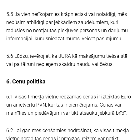
5.5 Ja vien nerīkojamies krāpnieciski vai nolaidīgi, mēs
nebūsim atbildīgi par jebkādiem zaudējumiem, kuri
radušies no neatļautas piekļuves personas un darījumu
informācijai, kuru sniedzat mums, veicot pasūtījumu.
5.6 Lūdzu, ievērojiet, ka JURA kā maksājumu tiešsaistē
vai pa tālruni nepieņem skaidru naudu vai čekus.
6. Cenu politika
6.1 Visas tīmekļa vietnē redzamās cenas ir izteiktas Euro
un ar ietvertu PVN, kur tas ir piemērojams. Cenas var
mainīties un piedāvājumi var tikt atsaukti jebkurā brīdī.
6.2 Lai gan mēs cenšamies nodrošināt, ka visas tīmekļa
vietnē norādītās cenas ir precīzas, reizēm var notikt