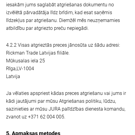
iesakām jums saglabāt atgriešanas dokumentu no
izvēlētā pārvadātāja līdz brīdim, kad esat saņēmis
līdzekļus par atgriešanu. Diemžēl mēs neuzņemamies
atbildību par atgriezto preču nepiegādi.
4.2.2 Visas atgrieztās preces jānosūta uz šādu adresi:
Rickman Trade Latvijas filiāle.
Mūkusalas iela 25
Rīga,LV-1004
Latvija
Ja vēlaties apspriest kādas preces atgriešanu vai jums ir
kādi jautājumi par mūsu Atgriešanas politiku, lūdzu,
sazinieties ar mūsu JURA palīdzības dienesta komandu,
zvanot uz +371 62 004 005.
5. Apmaksas metodes