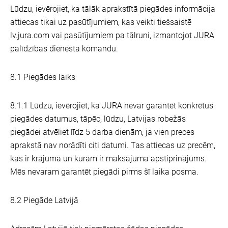
Lūdzu, ievērojiet, ka tālāk aprakstītā piegādes informācija
attiecas tikai uz pasūtījumiem, kas veikti tiešsaistē
lv.jura.com vai pasūtījumiem pa tālruni, izmantojot JURA
palīdzības dienesta komandu.
8.1 Piegādes laiks
8.1.1 Lūdzu, ievērojiet, ka JURA nevar garantēt konkrētus
piegādes datumus, tāpēc, lūdzu, Latvijas robežās
piegādei atvēliet līdz 5 darba dienām, ja vien preces
aprakstā nav norādīti citi datumi. Tas attiecas uz precēm,
kas ir krājumā un kurām ir maksājuma apstiprinājums.
Mēs nevaram garantēt piegādi pirms šī laika posma.
8.2 Piegāde Latvijā