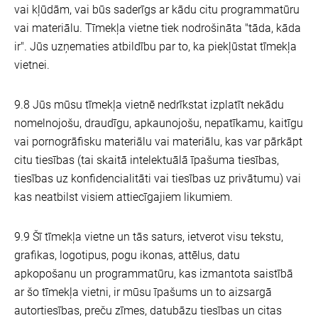
vai kļūdām, vai būs saderīgs ar kādu citu programmatūru
vai materiālu. Tīmekļa vietne tiek nodrošināta "tāda, kāda
ir". Jūs uzņematies atbildību par to, ka piekļūstat tīmekļa
vietnei.
9.8 Jūs mūsu tīmekļa vietnē nedrīkstat izplatīt nekādu
nomelnojošu, draudīgu, apkaunojošu, nepatīkamu, kaitīgu
vai pornogrāfisku materiālu vai materiālu, kas var pārkāpt
citu tiesības (tai skaitā intelektuālā īpašuma tiesības,
tiesības uz konfidencialitāti vai tiesības uz privātumu) vai
kas neatbilst visiem attiecīgajiem likumiem.
9.9 Šī tīmekļa vietne un tās saturs, ietverot visu tekstu,
grafikas, logotipus, pogu ikonas, attēlus, datu
apkopošanu un programmatūru, kas izmantota saistībā
ar šo tīmekļa vietni, ir mūsu īpašums un to aizsargā
autortiesības, preču zīmes, datubāzu tiesības un citas