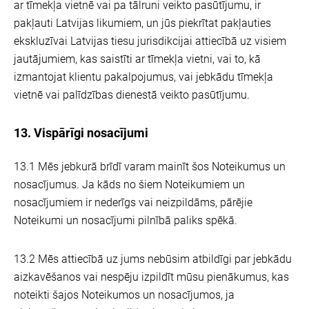
ar tīmekļa vietnē vai pa tālruni veikto pasūtījumu, ir
pakļauti Latvijas likumiem, un jūs piekrītat pakļauties
ekskluzīvai Latvijas tiesu jurisdikcijai attiecībā uz visiem
jautājumiem, kas saistīti ar tīmekļa vietni, vai to, kā
izmantojat klientu pakalpojumus, vai jebkādu tīmekļa
vietnē vai palīdzības dienestā veikto pasūtījumu.
13. Vispārīgi nosacījumi
13.1 Mēs jebkurā brīdī varam mainīt šos Noteikumus un
nosacījumus. Ja kāds no šiem Noteikumiem un
nosacījumiem ir nederīgs vai neizpildāms, pārējie
Noteikumi un nosacījumi pilnībā paliks spēkā.
13.2 Mēs attiecībā uz jums nebūsim atbildīgi par jebkādu
aizkavēšanos vai nespēju izpildīt mūsu pienākumus, kas
noteikti šajos Noteikumos un nosacījumos, ja