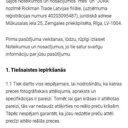
Šajos Noteikumos un nosacījumos "mēs" un "JURA"
nozīmē Rickman Trade Latvijas filiāle. (uzņēmuma
reģistrācijas numurs 40203095487), juridiskā adrese
Mūkusalas iela 25, Zemgales priekšpilsēta, Rīga, LV-1004.
Pirms pasūtījuma veikšanas, lūdzu, rūpīgi izlasiet
Noteikumus un nosacījumus, jo tie satur svarīgu
informāciju par jūsu pasūtījumu.
1. Tiešsaistes iepirkšanās
1.1 Tiek darīts viss iespējamais, lai nodrošinātu, ka katras
preces fotogrāfiskais attēlojums, apraksts un
specifikācijas ir pareizi. Tomēr, lai gan krāsas ir attēlotas
pareizi, tās var nedaudz atšķirties no reālo preču krāsām.
Tāpēc nespējam garantēt, ka jūsu redzētie preču attēli
precīzi attēlo reālās preces.