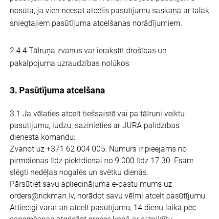
nosūta, ja vien neesat atcēlis pasūtījumu saskaņā ar tālāk
sniegtajiem pasūtījuma atcelšanas norādījumiem.
2.4.4 Tālruņa zvanus var ierakstīt drošības un
pakalpojuma uzraudzības nolūkos.
3. Pasūtījuma atcelšana
3.1 Ja vēlaties atcelt tiešsaistē vai pa tālruni veiktu
pasūtījumu, lūdzu, sazinieties ar JURA palīdzības
dienesta komandu:
Zvanot uz +371 62 004 005. Numurs ir pieejams no
pirmdienas līdz piektdienai no 9.000 līdz 17.30. Esam
slēgti nedēļas nogalēs un svētku dienās.
Pārsūtiet savu apliecinājuma e-pastu mums uz
orders@rickman.lv, norādot savu vēlmi atcelt pasūtījumu.
Attiecīgi varat arī atcelt pasūtījumu, 14 dienu laikā pēc