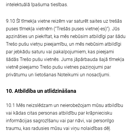
intelektuālā īpašuma tiesības.
9.10 Šī tīmekļa vietne reizēm var saturēt saites uz trešās
puses tīmekļa vietnēm ("Trešās puses vietne(-es)"). Jūs
apzināties un piekrītat, ka mēs nebūsim atbildīgi par šādu
Trešo pušu vietņu pieejamību, un mēs nebūsim atbildīgi
par jebkādu saturu vai pakalpojumiem, kas pieejami
šādās Trešo pušu vietnēs. Jums jāpārbauda šajā tīmekļa
vietnē pieejamo Trešo pušu vietnes paziņojumi par
privātumu un lietošanas Noteikumi un nosacījumi.
10. Atbildība un atlīdzināšana
10.1 Mēs neizslēdzam un neierobežojam mūsu atbildību
vai kādas citas personas atbildību par krāpniecisku
informācijas sagrozīšanu vai par nāvi, vai personīgo
traumu, kas radusies mūsu vai viņu nolaidības dēļ.