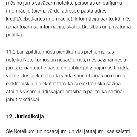
mēs no jums savācam noteiktu personas un darījumu
informāciju (piem., vārdu, adresi, e-pasta adresi,
kredīt/debetkartes informāciju). Informāciju par to, kā mēs
izmantojam šo informāciju, skatiet Drošības un privātuma
politikā.
11.2 Lai izpildītu mūsu pienākumus pret jums, kas
noteikti Noteikumos un nosacījumos, mēs sazināmies ar
jums, izmantojot e-pastu un publicējot ziņojumus tīmekļa
vietnē. Jūs piekrītat šādā veidā saņemt ziņas no mums
elektroniski un piekrītat tam, ka šī elektroniskā saziņa
atbildīs visām juridiskajām prasībām par to, ka saziņai
jābūt rakstiskai.
12. Jurisdikcija
Šie Noteikumi un nosacījumi un visi jautājumi, kas saistīti