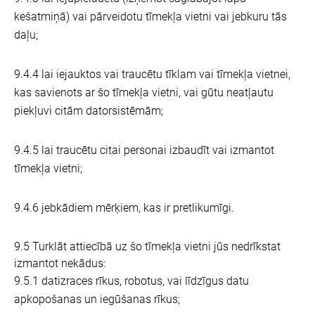
kešatmiņā) vai pārveidotu tīmekļa vietni vai jebkuru tās
daļu;
9.4.4 lai iejauktos vai traucētu tīklam vai tīmekļa vietnei,
kas savienots ar šo tīmekļa vietni, vai gūtu neatļautu
piekļuvi citām datorsistēmām;
9.4.5 lai traucētu citai personai izbaudīt vai izmantot
tīmekļa vietni;
9.4.6 jebkādiem mērķiem, kas ir pretlikumīgi.
9.5 Turklāt attiecībā uz šo tīmekļa vietni jūs nedrīkstat
izmantot nekādus:
9.5.1 datizraces rīkus, robotus, vai līdzīgus datu
apkopošanas un iegūšanas rīkus;