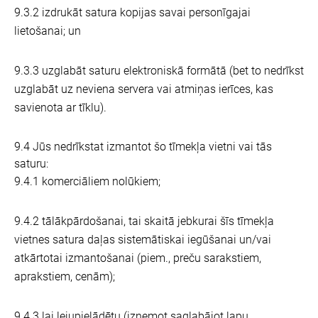
9.3.2 izdrukāt satura kopijas savai personīgajai
lietošanai; un
9.3.3 uzglabāt saturu elektroniskā formātā (bet to nedrīkst
uzglabāt uz neviena servera vai atmiņas ierīces, kas
savienota ar tīklu).
9.4 Jūs nedrīkstat izmantot šo tīmekļa vietni vai tās
saturu:
9.4.1 komerciāliem nolūkiem;
9.4.2 tālākpārdošanai, tai skaitā jebkurai šīs tīmekļa
vietnes satura daļas sistemātiskai iegūšanai un/vai
atkārtotai izmantošanai (piem., preču sarakstiem,
aprakstiem, cenām);
9.4.3 lai lejupielādētu (izņemot saglabājot lapu