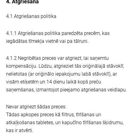
4. Atgriešana
4.1 Atgriešanas politika
4.1.1 Atgriešanas politika paredzēta precēm, kas
iegādātas tīmekļa vietnē vai pa tālruni.
4.1.2 Negribētas preces var atgriezt, lai saņemtu
kompensāciju. Lūdzu, atgrieziet tās oriģinālajā stāvoklī,
nelietotas (ar oriģinālo iepakojumu labā stāvoklī), ar
visām etiķetēm un 14 dienu laikā kopš preču
saņemšanas, izmantojot pieejamo atgriešanas veidlapu.
Nevar atgriezt šādas preces:
Tādas apkopes preces kā filtrus, tīrīšanas un
atkaļķošanas tabletes, un kapučīno tīrīšanas šķidrumu,
kas ir atvērti.