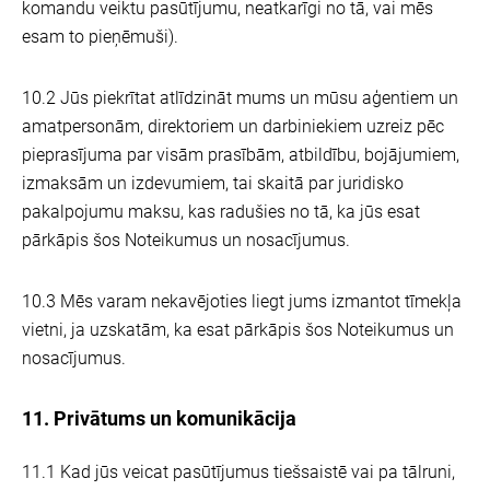
komandu veiktu pasūtījumu, neatkarīgi no tā, vai mēs
esam to pieņēmuši).
10.2 Jūs piekrītat atlīdzināt mums un mūsu aģentiem un
amatpersonām, direktoriem un darbiniekiem uzreiz pēc
pieprasījuma par visām prasībām, atbildību, bojājumiem,
izmaksām un izdevumiem, tai skaitā par juridisko
pakalpojumu maksu, kas radušies no tā, ka jūs esat
pārkāpis šos Noteikumus un nosacījumus.
10.3 Mēs varam nekavējoties liegt jums izmantot tīmekļa
vietni, ja uzskatām, ka esat pārkāpis šos Noteikumus un
nosacījumus.
11. Privātums un komunikācija
11.1 Kad jūs veicat pasūtījumus tiešsaistē vai pa tālruni,