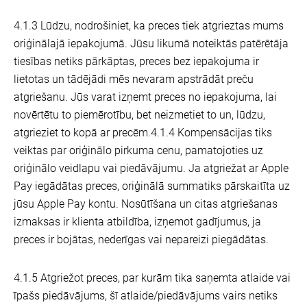
4.1.3 Lūdzu, nodrošiniet, ka preces tiek atgrieztas mums
oriģinālajā iepakojumā. Jūsu likumā noteiktās patērētāja
tiesības netiks pārkāptas, preces bez iepakojuma ir
lietotas un tādējādi mēs nevaram apstrādāt preču
atgriešanu. Jūs varat izņemt preces no iepakojuma, lai
novērtētu to piemērotību, bet neizmetiet to un, lūdzu,
atgrieziet to kopā ar precēm.4.1.4 Kompensācijas tiks
veiktas par oriģinālo pirkuma cenu, pamatojoties uz
oriģinālo veidlapu vai piedāvājumu. Ja atgriežat ar Apple
Pay iegādātas preces, oriģinālā summatiks pārskaitīta uz
jūsu Apple Pay kontu. Nosūtīšana un citas atgriešanas
izmaksas ir klienta atbildība, izņemot gadījumus, ja
preces ir bojātas, nederīgas vai nepareizi piegādātas.
4.1.5 Atgriežot preces, par kurām tika saņemta atlaide vai
īpašs piedāvājums, šī atlaide/piedāvājums vairs netiks