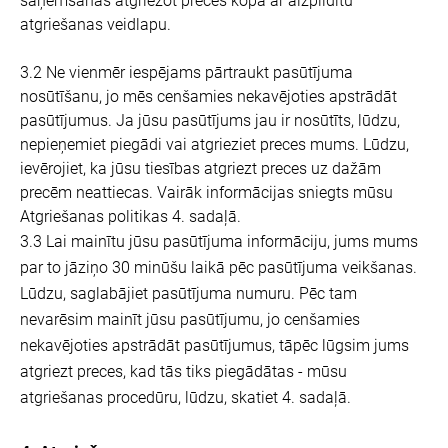
saņemšanas atgriežot preces kopā ar aizpildītu
atgriešanas veidlapu.
3.2 Ne vienmēr iespējams pārtraukt pasūtījuma
nosūtīšanu, jo mēs cenšamies nekavējoties apstrādāt
pasūtījumus. Ja jūsu pasūtījums jau ir nosūtīts, lūdzu,
nepieņemiet piegādi vai atgrieziet preces mums. Lūdzu,
ievērojiet, ka jūsu tiesības atgriezt preces uz dažām
precēm neattiecas. Vairāk informācijas sniegts mūsu
Atgriešanas politikas 4. sadaļā.
3.3 Lai mainītu jūsu pasūtījuma informāciju, jums mums
par to jāziņo 30 minūšu laikā pēc pasūtījuma veikšanas.
Lūdzu, saglabājiet pasūtījuma numuru. Pēc tam
nevarēsim mainīt jūsu pasūtījumu, jo cenšamies
nekavējoties apstrādāt pasūtījumus, tāpēc lūgsim jums
atgriezt preces, kad tās tiks piegādātas - mūsu
atgriešanas procedūru, lūdzu, skatiet 4. sadaļā.