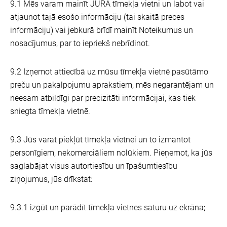
9.1 Mēs varam mainīt JURA tīmekļa vietni un labot vai
atjaunot tajā esošo informāciju (tai skaitā preces
informāciju) vai jebkurā brīdī mainīt Noteikumus un
nosacījumus, par to iepriekš nebrīdinot.
9.2 Izņemot attiecībā uz mūsu tīmekļa vietnē pasūtāmo
preču un pakalpojumu aprakstiem, mēs negarantējam un
neesam atbildīgi par precizitāti informācijai, kas tiek
sniegta tīmekļa vietnē.
9.3 Jūs varat piekļūt tīmekļa vietnei un to izmantot
personīgiem, nekomerciāliem nolūkiem. Pieņemot, ka jūs
saglabājat visus autortiesību un īpašumtiesību
ziņojumus, jūs drīkstat:
9.3.1 izgūt un parādīt tīmekļa vietnes saturu uz ekrāna;