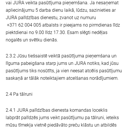
vai JURA veikta pasūtījuma pieņemšana. Ja nesaņemat
apliecinājumu 5 darba dienu laikā, lūdzu, sazinieties ar
JURA palīdzības dienestu, zvanot uz numuru
+371 62 004 005 atbalsts ir pieejams no pirmdienas līdz
piektdienai no 9.00 līdz 17.30. Esam slēgti nedēļas
nogalēs un svētku dienās.
2.3.2 Jūsu tiešsaistē veiktā pasūtījuma pieņemšana un
līguma pabeigšana starp jums un JURA notiks, kad jūsu
pasūtījums tiks nosūtīts, ja vien neesat atcēlis pasūtījumu
saskaņā ar tālāk noteiktajiem atcelšanas norādījumiem.
2.4 Pa tālruni
2.4.1 JURA palīdzības dienesta komandas loceklis
labprāt palīdzēs jums veikt pasūtījumu pa tālruni, ieteiks
mūsu tīmekļa vietnē piedāvāto preču klāstu un atbildēs