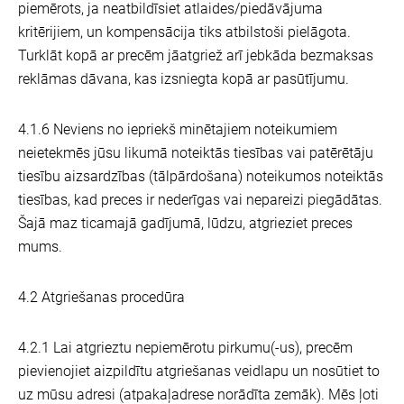
piemērots, ja neatbildīsiet atlaides/piedāvājuma
kritērijiem, un kompensācija tiks atbilstoši pielāgota.
Turklāt kopā ar precēm jāatgriež arī jebkāda bezmaksas
reklāmas dāvana, kas izsniegta kopā ar pasūtījumu.
4.1.6 Neviens no iepriekš minētajiem noteikumiem
neietekmēs jūsu likumā noteiktās tiesības vai patērētāju
tiesību aizsardzības (tālpārdošana) noteikumos noteiktās
tiesības, kad preces ir nederīgas vai nepareizi piegādātas.
Šajā maz ticamajā gadījumā, lūdzu, atgrieziet preces
mums.
4.2 Atgriešanas procedūra
4.2.1 Lai atgrieztu nepiemērotu pirkumu(-us), precēm
pievienojiet aizpildītu atgriešanas veidlapu un nosūtiet to
uz mūsu adresi (atpakaļadrese norādīta zemāk). Mēs ļoti