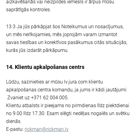
aizkavēšanās vai neizpildes iemesls ir ārpus mūsu
saprātīgās kontroles.
13.3 Ja jūs pārkāpjat šos Noteikumus un nosacījumus,
un mēs nerīkojamies, mēs joprojām varam izmantot
savas tiesības un korektīvos pasākumus citās situācijās,
kurās jūs izdarāt pārkāpumu.
14. Klientu apkalpošanas centrs
Lūdzu, sazinieties ar mūsu lv.jura.com klientu
apkalpošanas centra komandu, ja jums ir kādi jautājumi:
Zvaniet uz +371 62 004 005.
Klientu atbalsts ir pieejams no pirmdienas līdz piektdienai
no 9.00 līdz 17.30. Esam slēgti nedēļas nogalēs un svētku
dienās.
E-pastu:
rickman@rickman.lv