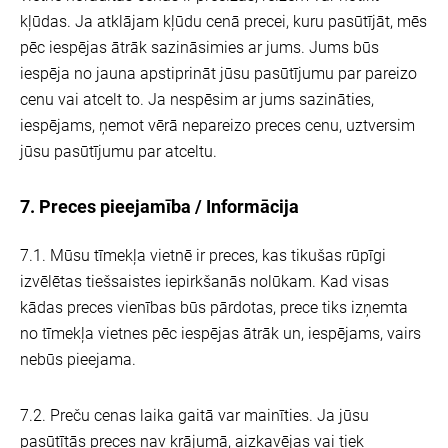
kļūdas. Ja atklājam kļūdu cenā precei, kuru pasūtījāt, mēs
pēc iespējas ātrāk sazināsimies ar jums. Jums būs
iespēja no jauna apstiprināt jūsu pasūtījumu par pareizo
cenu vai atcelt to. Ja nespēsim ar jums sazināties,
iespējams, ņemot vērā nepareizo preces cenu, uztversim
jūsu pasūtījumu par atceltu.
7. Preces pieejamība / Informācija
7.1. Mūsu tīmekļa vietnē ir preces, kas tikušas rūpīgi
izvēlētas tiešsaistes iepirkšanās nolūkam. Kad visas
kādas preces vienības būs pārdotas, prece tiks izņemta
no tīmekļa vietnes pēc iespējas ātrāk un, iespējams, vairs
nebūs pieejama.
7.2. Preču cenas laika gaitā var mainīties. Ja jūsu
pasūtītās preces nav krājumā, aizkavējas vai tiek