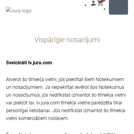
MENU
Uz
saturu
Vispārīgie nosacījumi
Uz
meklēšanu
Sveicināti lv.jura.com
Atverot šo tīmekļa vietni, jūs piekrītat šiem Noteikumiem
un nosacījumiem. Ja nepiekrītat ievērot šos Noteikumus
un nosacījumus, jūs nedrīkstat izmantot šo tīmekļa vietni
vai piekļūt tai. lv.jura.com tīmekļa vietne paredzēta tikai
personīgai lietošanai. Jūs nedrīkstat izmantot šo tīmekļa
vietni komerciāliem nolūkiem.