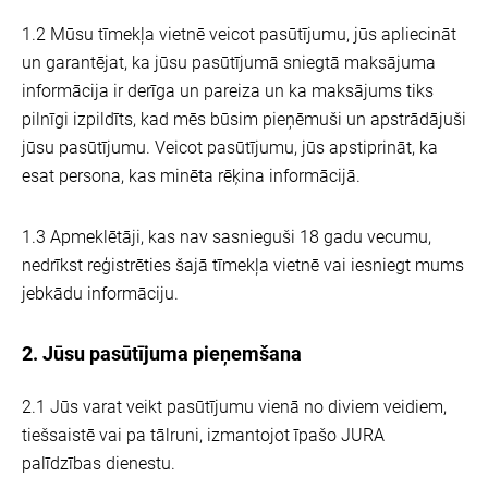
1.2 Mūsu tīmekļa vietnē veicot pasūtījumu, jūs apliecināt
un garantējat, ka jūsu pasūtījumā sniegtā maksājuma
informācija ir derīga un pareiza un ka maksājums tiks
pilnīgi izpildīts, kad mēs būsim pieņēmuši un apstrādājuši
jūsu pasūtījumu. Veicot pasūtījumu, jūs apstiprināt, ka
esat persona, kas minēta rēķina informācijā.
1.3 Apmeklētāji, kas nav sasnieguši 18 gadu vecumu,
nedrīkst reģistrēties šajā tīmekļa vietnē vai iesniegt mums
jebkādu informāciju.
2. Jūsu pasūtījuma pieņemšana
2.1 Jūs varat veikt pasūtījumu vienā no diviem veidiem,
tiešsaistē vai pa tālruni, izmantojot īpašo JURA
palīdzības dienestu.