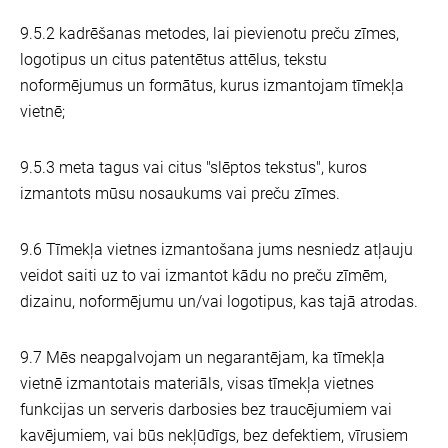
9.5.2 kadrēšanas metodes, lai pievienotu preču zīmes,
logotipus un citus patentētus attēlus, tekstu
noformējumus un formātus, kurus izmantojam tīmekļa
vietnē;
9.5.3 meta tagus vai citus "slēptos tekstus", kuros
izmantots mūsu nosaukums vai preču zīmes.
9.6 Tīmekļa vietnes izmantošana jums nesniedz atļauju
veidot saiti uz to vai izmantot kādu no preču zīmēm,
dizainu, noformējumu un/vai logotipus, kas tajā atrodas.
9.7 Mēs neapgalvojam un negarantējam, ka tīmekļa
vietnē izmantotais materiāls, visas tīmekļa vietnes
funkcijas un serveris darbosies bez traucējumiem vai
kavējumiem, vai būs nekļūdīgs, bez defektiem, vīrusiem