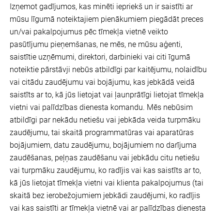
Izņemot gadījumos, kas minēti iepriekš un ir saistīti ar
mūsu līgumā noteiktajiem pienākumiem piegādāt preces
un/vai pakalpojumus pēc tīmekļa vietnē veikto
pasūtījumu pieņemšanas, ne mēs, ne mūsu aģenti,
saistītie uzņēmumi, direktori, darbinieki vai citi īgumā
noteiktie pārstāvji nebūs atbildīgi par kaitējumu, nolaidību
vai citādu zaudējumu vai bojājumu, kas jebkādā veidā
saistīts ar to, kā jūs lietojat vai ļaunprātīgi lietojat tīmekļa
vietni vai palīdzības dienesta komandu. Mēs nebūsim
atbildīgi par nekādu netiešu vai jebkāda veida turpmāku
zaudējumu, tai skaitā programmatūras vai aparatūras
bojājumiem, datu zaudējumu, bojājumiem no darījuma
zaudēšanas, peļņas zaudēšanu vai jebkādu citu netiešu
vai turpmāku zaudējumu, ko radījis vai kas saistīts ar to,
kā jūs lietojat tīmekļa vietni vai klienta pakalpojumus (tai
skaitā bez ierobežojumiem jebkādi zaudējumi, ko radījis
vai kas saistīti ar tīmekļa vietnē vai ar palīdzības dienesta