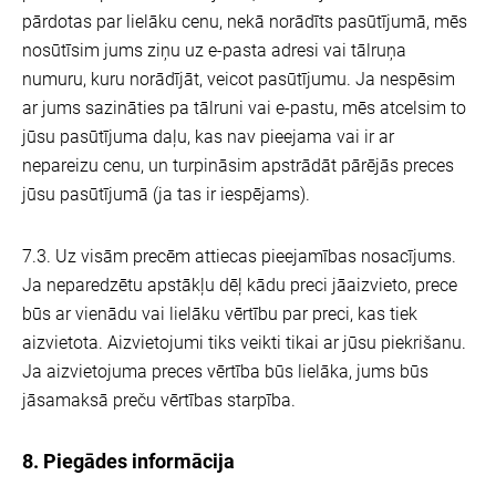
pārdotas par lielāku cenu, nekā norādīts pasūtījumā, mēs
nosūtīsim jums ziņu uz e-pasta adresi vai tālruņa
numuru, kuru norādījāt, veicot pasūtījumu. Ja nespēsim
ar jums sazināties pa tālruni vai e-pastu, mēs atcelsim to
jūsu pasūtījuma daļu, kas nav pieejama vai ir ar
nepareizu cenu, un turpināsim apstrādāt pārējās preces
jūsu pasūtījumā (ja tas ir iespējams).
7.3. Uz visām precēm attiecas pieejamības nosacījums.
Ja neparedzētu apstākļu dēļ kādu preci jāaizvieto, prece
būs ar vienādu vai lielāku vērtību par preci, kas tiek
aizvietota. Aizvietojumi tiks veikti tikai ar jūsu piekrišanu.
Ja aizvietojuma preces vērtība būs lielāka, jums būs
jāsamaksā preču vērtības starpība.
8. Piegādes informācija