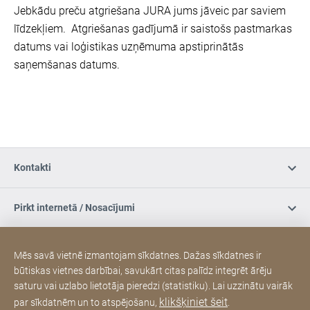
Jebkādu preču atgriešana JURA jums jāveic par saviem
līdzekļiem. Atgriešanas gadījumā ir saistošs pastmarkas
datums vai loģistikas uzņēmuma apstiprinātās
saņemšanas datums.
Kontakti
Pirkt internetā / Nosacījumi
Sociālie mēdiji
Mēs savā vietnē izmantojam sīkdatnes. Dažas sīkdatnes ir
būtiskas vietnes darbībai, savukārt citas palīdz integrēt ārēju
saturu vai uzlabo lietotāja pieredzi (statistiku). Lai uzzinātu vairāk
JURA oficiālais serviss
klikšķiniet šeit
par sīkdatnēm un to atspējošanu,
.