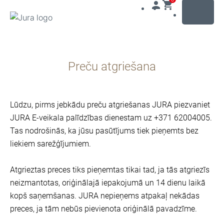
MENU
Uz
saturu
Preču atgriešana
Uz
meklēšanu
Lūdzu, pirms jebkādu preču atgriešanas JURA piezvaniet
JURA E-veikala palīdzības dienestam uz +371 62004005.
Tas nodrošinās, ka jūsu pasūtījums tiek pieņemts bez
liekiem sarežģījumiem.
Atgrieztas preces tiks pieņemtas tikai tad, ja tās atgriezīs
neizmantotas, oriģinālajā iepakojumā un 14 dienu laikā
kopš saņemšanas. JURA nepieņems atpakaļ nekādas
preces, ja tām nebūs pievienota oriģinālā pavadzīme.