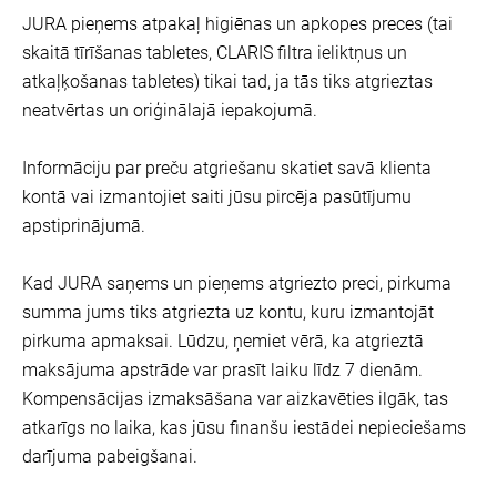
JURA pieņems atpakaļ higiēnas un apkopes preces (tai
skaitā tīrīšanas tabletes, CLARIS filtra ieliktņus un
atkaļķošanas tabletes) tikai tad, ja tās tiks atgrieztas
neatvērtas un oriģinālajā iepakojumā.
Informāciju par preču atgriešanu skatiet savā klienta
kontā vai izmantojiet saiti jūsu pircēja pasūtījumu
apstiprinājumā.
Kad JURA saņems un pieņems atgriezto preci, pirkuma
summa jums tiks atgriezta uz kontu, kuru izmantojāt
pirkuma apmaksai. Lūdzu, ņemiet vērā, ka atgrieztā
maksājuma apstrāde var prasīt laiku līdz 7 dienām.
Kompensācijas izmaksāšana var aizkavēties ilgāk, tas
atkarīgs no laika, kas jūsu finanšu iestādei nepieciešams
darījuma pabeigšanai.