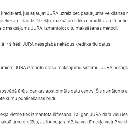
kredītkarti, jūs atļaujat JURA uzreiz pēc pasūtījuma veikšan
 pietiekami daudz līdzekļu, maksājums tiks noraidīts. Ja tā notie
jāveic maksājums JURA, izmantojot citu maksāšanas metodi.
ā ir šifrēti: JURA nesaglabā nekādus kredītkaršu datus.
rījumiem JURA izmanto drošu maksājumu sistēmu. JURA nesagl
strādā ārējs, bankas apstiprināts datu centrs. Šis risinājums a
oteikumu publicēšanas brīdī.
ļa vietnē tiek izmantota šifrēšana. Lai gan JURA dara visu ies
maksājumu drošību, JURA negarantē, ka visi tīmekļa vietnē veikti