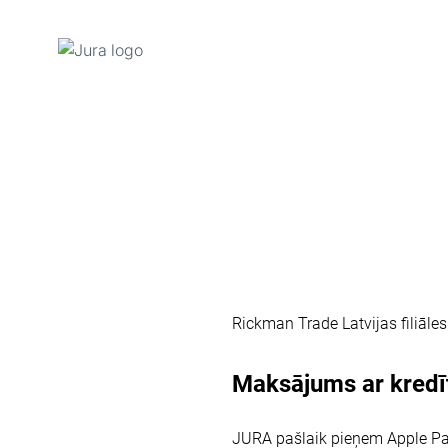
Uz
saturu
Uz
meklēšanu
Rickman Trade Latvijas filiāl
Maksājums ar kredīt
JURA pašlaik pieņem Apple Pay