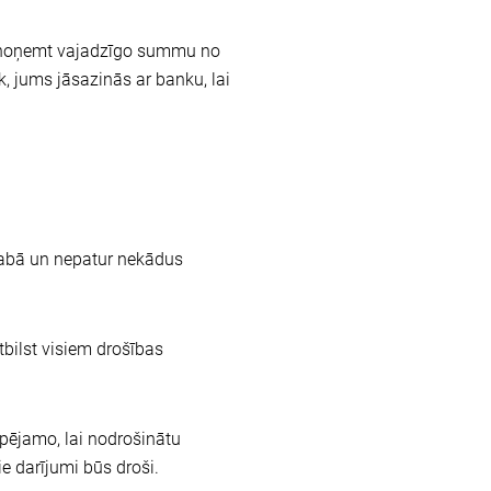
as noņemt vajadzīgo summu no
k, jums jāsazinās ar banku, lai
abā un nepatur nekādus
tbilst visiem drošības
pējamo, lai nodrošinātu
e darījumi būs droši.