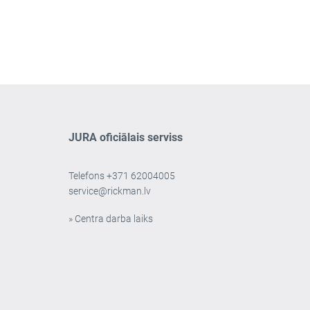
JURA oficiālais serviss
Telefons
+371 62004005
service@rickman.lv
» Centra darba laiks