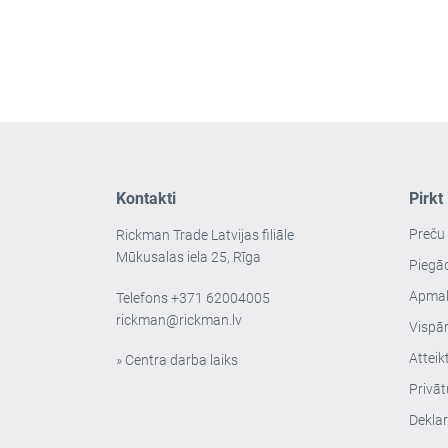
Kontakti
Pirkt
Preču
Rickman Trade Latvijas filiāle
Mūkusalas iela 25, Rīga
Piegā
Apmak
Telefons
+371 62004005
rickman@rickman.lv
Vispār
Atteik
» Centra darba laiks
Privāt
Deklar