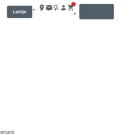
0
MENU
Latvija
ercard.