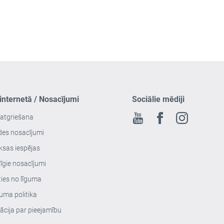
 internetā / Nosacījumi
Sociālie mēdiji
 atgriešana
Youtube
Facebook
Instagram
des nosacījumi
sas iespējas
īgie nosacījumi
ties no līguma
uma politika
ācija par pieejamību