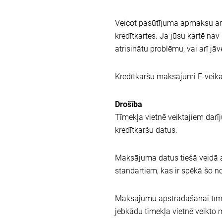
Veicot pasūtījuma apmaksu ar 
kredītkartes. Ja jūsu kartē nav
atrisinātu problēmu, vai arī 
Kredītkaršu maksājumi E-veikal
Drošība
Tīmekļa vietnē veiktajiem da
kredītkaršu datus.
Maksājuma datus tiešā veidā ap
standartiem, kas ir spēkā šo n
Maksājumu apstrādāšanai tīmek
jebkādu tīmekļa vietnē veikto 