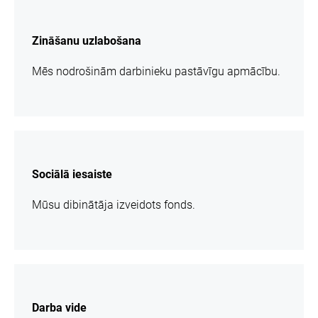
vairāk
informācijas
Zināšanu uzlabošana
Mēs nodrošinām darbinieku pastāvīgu apmācību.
vairāk
informācijas
Sociālā iesaiste
Mūsu dibinātāja izveidots fonds.
vairāk
informācijas
Darba vide