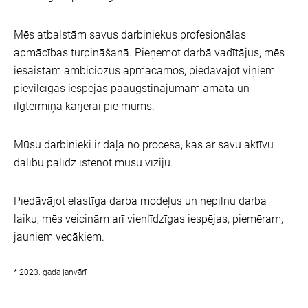
Mēs atbalstām savus darbiniekus profesionālas
apmācības turpināšanā. Pieņemot darbā vadītājus, mēs
iesaistām ambiciozus apmācāmos, piedāvājot viņiem
pievilcīgas iespējas paaugstinājumam amatā un
ilgtermiņa karjerai pie mums.
Mūsu darbinieki ir daļa no procesa, kas ar savu aktīvu
dalību palīdz īstenot mūsu vīziju.
Piedāvājot elastīga darba modeļus un nepilnu darba
laiku, mēs veicinām arī vienlīdzīgas iespējas, piemēram,
jauniem vecākiem.
* 2023. gada janvārī