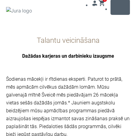
MENU
Uz
saturu
Talantu veicināšana
Uz
meklēšanu
Dažādas karjeras un darbinieku izaugsme
Šodienas mācekļi ir rītdienas eksperti. Paturot to prātā,
mēs apmācām cilvēkus dažādām lomām. Mūsu
galvenajā mītnē Šveicē mēs piedāvājam 26 mācekļa
vietas sešās dažādās jomās.* Jauniem augstskolu
beidzējiem mūsu apmācības programmas piedāvā
aizraujošas iespējas izmantot savas zināšanas praksē un
paplašināt tās. Piedaloties šādās programmās, cilvēki
bieži iegūst pastāvīgu darbu.