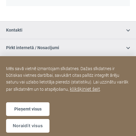
Kontakti
Pirkt internetā / Nosacījumi
Sociālie mēdiji
Mēs savā vietnē izmantojam sīkdatnes. Dažas sīkdatnes ir
būtiskas vietnes darbībai, savukārt citas palīdz integrēt ārēju
saturu vai uzlabo lietotāja pieredzi (statistiku). Lai uzzinātu vairāk
JURA oficiālais serviss
klikšķiniet šeit
par sīkdatnēm un to atspējošanu,
.
Sitemap
Weblapa
[Website
Pieņemt visus
information]
Copyright © 2026
Noraidīt visus