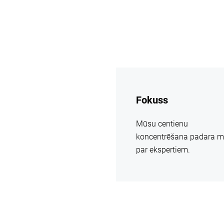
vairāk
informācijas
Fokuss
Mūsu centienu
koncentrēšana padara 
par ekspertiem.