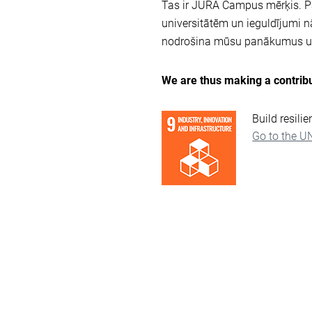
Tas ir JURA Campus mērķis. Pas
universitātēm un ieguldījumi
nodrošina mūsu panākumus un
We are thus making a contribu
Build resili
Go to the U