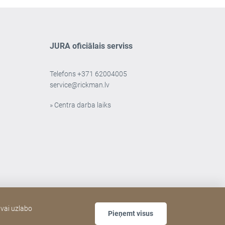
JURA oficiālais serviss
Telefons
+371 62004005
service@rickman.lv
» Centra darba laiks
 vai uzlabo
Pieņemt visus