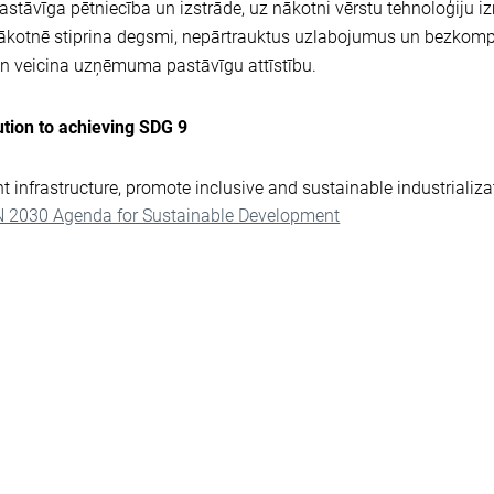
tāvīga pētniecība un izstrāde, uz nākotni vērstu tehnoloģiju i
 nākotnē stiprina degsmi, nepārtrauktus uzlabojumus un bezkom
 veicina uzņēmuma pastāvīgu attīstību.
tion to achieving SDG 9
ent infrastructure, promote inclusive and sustainable industrializ
N 2030 Agenda for Sustainable Development