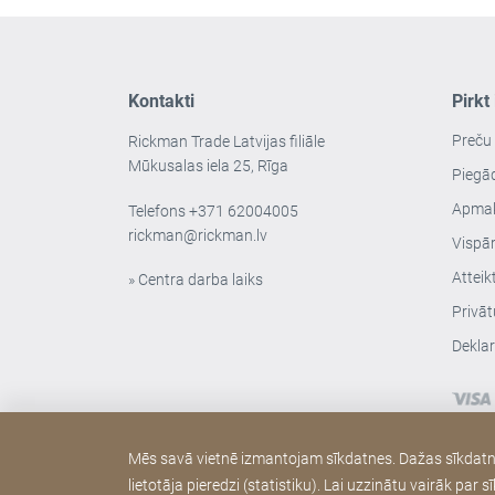
Kontakti
Pirkt
Preču
Rickman Trade Latvijas filiāle
Mūkusalas iela 25, Rīga
Piegā
Apmak
Telefons
+371 62004005
rickman@rickman.lv
Vispār
Atteik
» Centra darba laiks
Privāt
Deklar
Mēs savā vietnē izmantojam sīkdatnes. Dažas sīkdatnes 
lietotāja pieredzi (statistiku). Lai uzzinātu vairāk pa