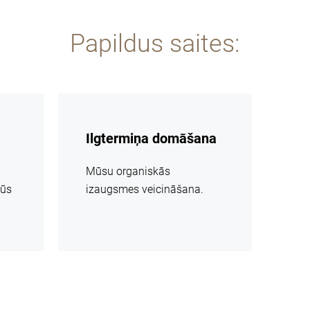
Papildus saites:
vairāk
informācijas
Ilgtermiņa domāšana
Mūsu organiskās
mūs
izaugsmes veicināšana.