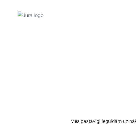
Uz
saturu
Uz
meklēšanu
Mēs pastāvīgi ieguldām uz nāko