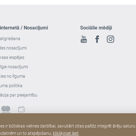
 internetā / Nosacījumi
Sociālie mēdiji
 atgriešana
Youtube
Facebook
Instagram
des nosacījumi
sas iespējas
īgie nosacījumi
ties no līguma
uma politika
ācija par pieejamību
ir būtiskas vietnes darbībai, savukārt citas palīdz integrēt ārēju saturu
r sīkdatnēm un to atspējošanu,
klikšķiniet šeit
.