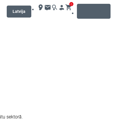
0
MENU
Latvija
ātu sektorā.