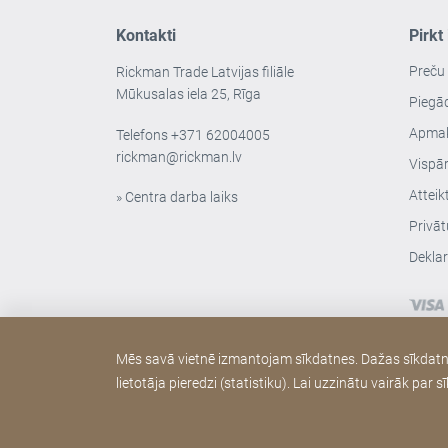
Kontakti
Pirkt
Preču
Rickman Trade Latvijas filiāle
Mūkusalas iela 25, Rīga
Piegā
Apmak
Telefons
+371 62004005
rickman@rickman.lv
Vispār
Atteik
» Centra darba laiks
Privāt
Deklar
Mēs savā vietnē izmantojam sīkdatnes. Dažas sīkdatnes 
lietotāja pieredzi (statistiku). Lai uzzinātu vairāk pa
Copyright © 2026