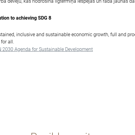
ba devēju, kas nodrošina ilgtermiņa iespējas un rada jaunas da
tion to achieving SDG 8
tained, inclusive and sustainable economic growth, full and p
for all.
N 2030 Agenda for Sustainable Development