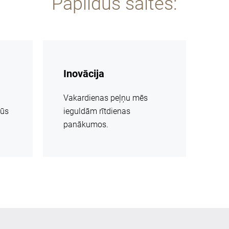
Papildus saites:
vairāk
informācijas
Inovācija
Vakardienas peļņu mēs
mūs
ieguldām rītdienas
panākumos.