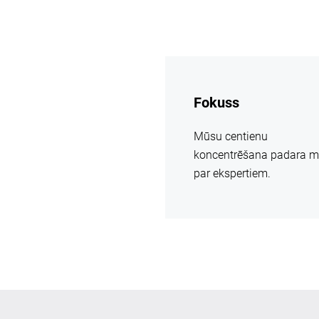
vairāk
informācijas
Fokuss
Mūsu centienu
koncentrēšana padara 
par ekspertiem.