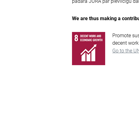
padara JURA par pievilcīgu dar
We are thus making a contribu
Promote sus
decent work 
Go to the U