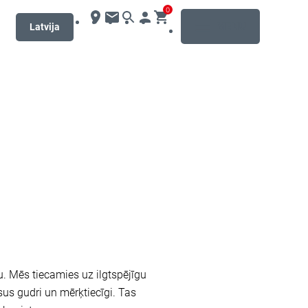
0
MENU
Latvija
u. Mēs tiecamies uz ilgtspējīgu
us gudri un mērķtiecīgi. Tas