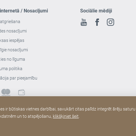
 internetā / Nosacījumi
Sociālie mēdiji
 atgriešana
Youtube
Facebook
Instagram
des nosacījumi
sas iespējas
īgie nosacījumi
ties no līguma
uma politika
ācija par pieejamību
ir būtiskas vietnes darbībai, savukārt citas palīdz integrēt ārēju saturu
r sīkdatnēm un to atspējošanu,
klikšķiniet šeit
.