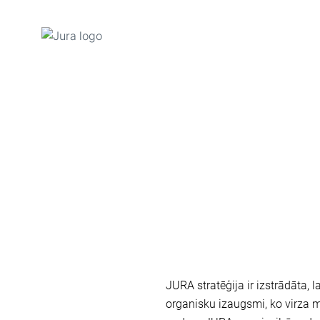
Uz
saturu
Uz
meklēšanu
JURA stratēģija ir izstrādāta,
organisku izaugsmi, ko virza 