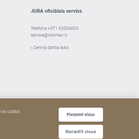
JURA oficiālais serviss
Telefons
+371 62004005
service@rickman.lv
» Centra darba laiks
 vai uzlabo
Pieņemt visus
Noraidīt visus
Weblapa
Sitemap
[Website